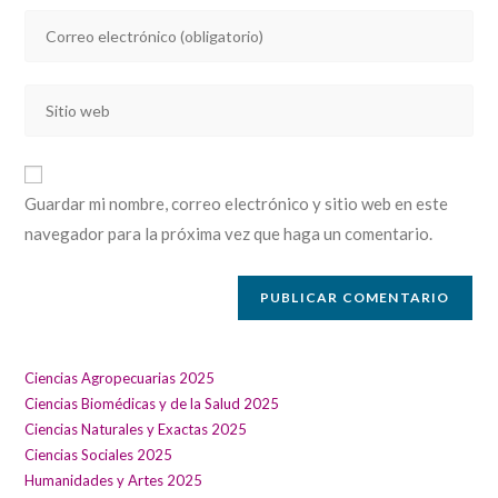
nombre
Introducí
o
tu
nombre
dirección
de
Introducí
de
usuario
la
correo
para
URL
electrónico
comentar
de
para
Guardar mi nombre, correo electrónico y sitio web en este
tu
comentar
navegador para la próxima vez que haga un comentario.
sitio
web
(opcional)
Ciencias Agropecuarias 2025
Ciencias Biomédicas y de la Salud 2025
Ciencias Naturales y Exactas 2025
Ciencias Sociales 2025
Humanidades y Artes 2025