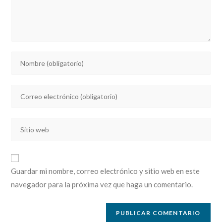
Introducí
tu
nombre
Introducí
o
tu
nombre
dirección
de
Introducí
de
usuario
la
correo
para
URL
electrónico
comentar
de
para
Guardar mi nombre, correo electrónico y sitio web en este
tu
comentar
navegador para la próxima vez que haga un comentario.
sitio
web
(opcional)