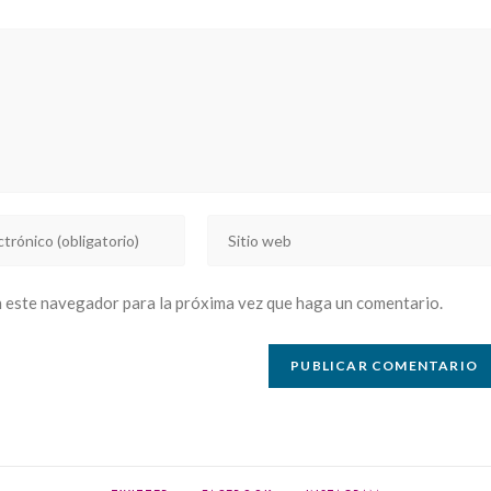
Introducí
la
URL
n este navegador para la próxima vez que haga un comentario.
de
tu
sitio
web
(opcional)