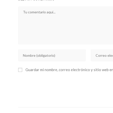
Comentario
Introducí
Introducí
tu
tu
nombre
dirección
Guardar mi nombre, correo electrónico y sitio web e
o
de
nombre
correo
de
electrónico
usuario
para
para
comentar
comentar