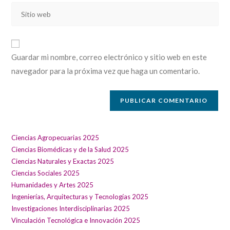
de
Introducí
de
usuario
la
correo
para
URL
electrónico
comentar
de
para
Guardar mi nombre, correo electrónico y sitio web en este
tu
comentar
navegador para la próxima vez que haga un comentario.
sitio
web
(opcional)
Ciencias Agropecuarias 2025
Ciencias Biomédicas y de la Salud 2025
Ciencias Naturales y Exactas 2025
Ciencias Sociales 2025
Humanidades y Artes 2025
Ingenierías, Arquitecturas y Tecnologías 2025
Investigaciones Interdisciplinarias 2025
Vinculación Tecnológica e Innovación 2025