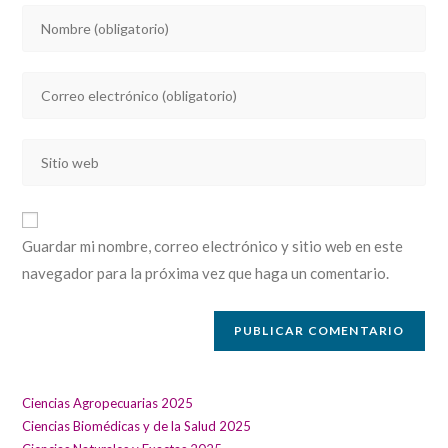
Introducí
tu
nombre
Introducí
o
tu
nombre
dirección
de
Introducí
de
usuario
la
correo
para
URL
electrónico
comentar
de
para
Guardar mi nombre, correo electrónico y sitio web en este
tu
comentar
navegador para la próxima vez que haga un comentario.
sitio
web
(opcional)
Ciencias Agropecuarias 2025
Ciencias Biomédicas y de la Salud 2025