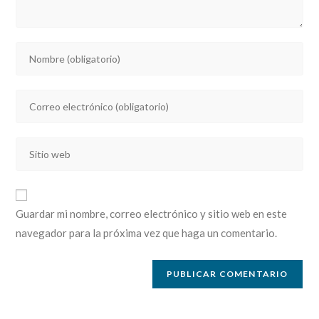
Introducí
tu
nombre
Introducí
o
tu
nombre
dirección
de
Introducí
de
usuario
la
correo
para
URL
electrónico
comentar
de
para
Guardar mi nombre, correo electrónico y sitio web en este
tu
comentar
navegador para la próxima vez que haga un comentario.
sitio
web
(opcional)