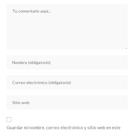
Comentario
Introducí
tu
nombre
Introducí
o
tu
nombre
dirección
de
Introducí
de
usuario
la
correo
para
URL
electrónico
comentar
de
para
Guardar mi nombre, correo electrónico y sitio web en este
tu
comentar