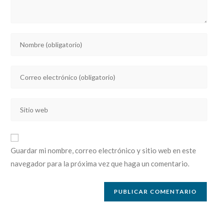
Introducí
tu
nombre
Introducí
o
tu
nombre
dirección
de
Introducí
de
usuario
la
correo
para
URL
electrónico
comentar
de
para
Guardar mi nombre, correo electrónico y sitio web en este
tu
comentar
navegador para la próxima vez que haga un comentario.
sitio
web
(opcional)