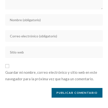
Introducí
tu
nombre
Introducí
o
tu
nombre
dirección
de
Introducí
de
usuario
la
correo
para
URL
electrónico
comentar
de
para
Guardar mi nombre, correo electrónico y sitio web en este
tu
comentar
navegador para la próxima vez que haga un comentario.
sitio
web
(opcional)