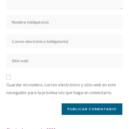
Introducí
tu
nombre
Introducí
o
tu
nombre
dirección
de
Introducí
de
usuario
la
correo
para
URL
electrónico
comentar
de
para
Guardar mi nombre, correo electrónico y sitio web en este
tu
comentar
navegador para la próxima vez que haga un comentario.
sitio
web
(opcional)