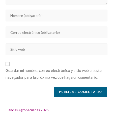
Introducí
tu
nombre
Introducí
o
tu
nombre
dirección
de
Introducí
de
usuario
la
correo
para
URL
electrónico
comentar
de
para
Guardar mi nombre, correo electrónico y sitio web en este
tu
comentar
navegador para la próxima vez que haga un comentario.
sitio
web
(opcional)
Ciencias Agropecuarias 2025