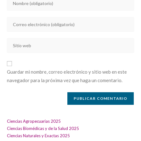
tu
nombre
Introducí
o
tu
nombre
dirección
de
Introducí
de
usuario
la
correo
para
URL
electrónico
comentar
de
para
Guardar mi nombre, correo electrónico y sitio web en este
tu
comentar
navegador para la próxima vez que haga un comentario.
sitio
web
(opcional)
Ciencias Agropecuarias 2025
Ciencias Biomédicas y de la Salud 2025
Ciencias Naturales y Exactas 2025