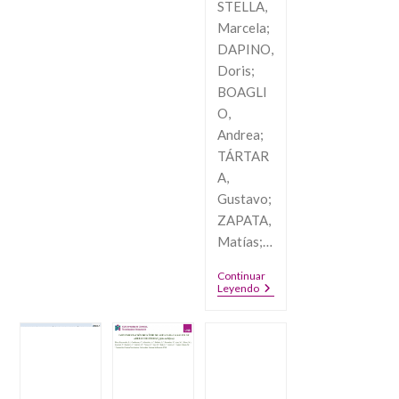
VINCULACIÓN
STELLA,
TECNOLÓGICA
Marcela;
ENTRE
LA
DAPINO,
UNIVERSIDAD
Doris;
NACIONAL
DE
BOAGLI
ROSARIO
O,
Y
MUNICIPALIDAD
Andrea;
DE
TÁRTAR
CASILDA
A,
Gustavo;
ZAPATA,
Matías;…
Continuar
PUENTE
Leyendo
VIRTUAL:
HACIA
LA
CONSTRUCCIÓN
DEL
ROL
INCLUSIVO