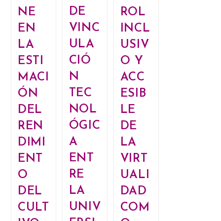
DE
ROL
NE
VINC
INCL
EN
ULA
USIV
LA
CIÓ
O Y
ESTI
N
ACC
MACI
TEC
ESIB
ÓN
NOL
LE
DEL
ÓGIC
DE
REN
A
LA
DIMI
ENT
VIRT
ENT
RE
UALI
O
LA
DAD
DEL
UNIV
COM
CULT