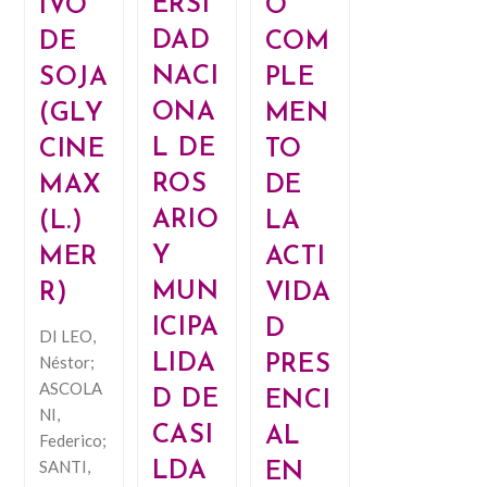
ERSI
O
IVO
DAD
COM
DE
NACI
PLE
SOJA
ONA
MEN
(GLY
L DE
TO
CINE
ROS
DE
MAX
ARIO
LA
(L.)
Y
ACTI
MER
MUN
VIDA
R)
ICIPA
D
DI LEO,
LIDA
PRES
Néstor;
ASCOLA
D DE
ENCI
NI,
CASI
AL
Federico;
SANTI,
LDA
EN