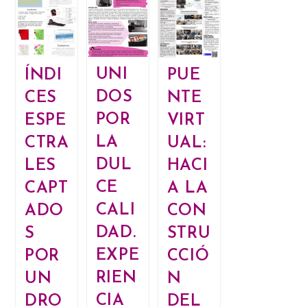
UNI
PUE
ÍNDI
DOS
NTE
CES
POR
VIRT
ESPE
LA
UAL:
CTRA
DUL
HACI
LES
CE
A LA
CAPT
CALI
CON
ADO
DAD.
STRU
S
EXPE
CCIÓ
POR
RIEN
N
UN
CIA
DEL
DRO