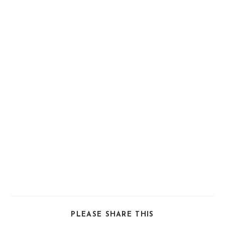
SHARE
PLEASE SHARE THIS
THIS