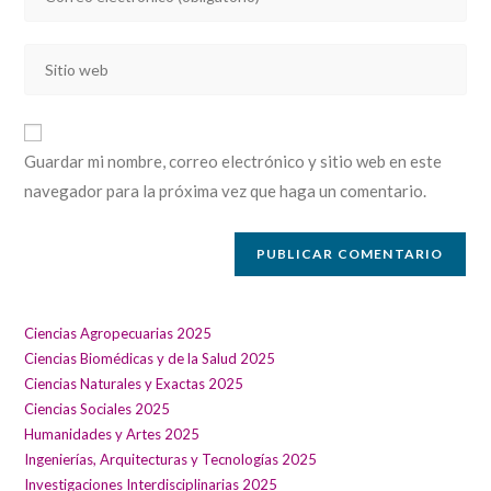
tu
nombre
dirección
de
Introducí
de
usuario
la
correo
para
URL
electrónico
comentar
de
para
Guardar mi nombre, correo electrónico y sitio web en este
tu
comentar
navegador para la próxima vez que haga un comentario.
sitio
web
(opcional)
Ciencias Agropecuarias 2025
Ciencias Biomédicas y de la Salud 2025
Ciencias Naturales y Exactas 2025
Ciencias Sociales 2025
Humanidades y Artes 2025
Ingenierías, Arquitecturas y Tecnologías 2025
Investigaciones Interdisciplinarias 2025