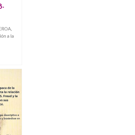
8-
EROA,
ón a la
ÓN