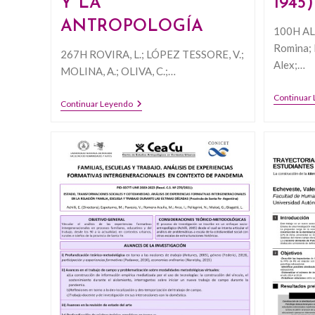
Y LA
1945)
ANTROPOLOGÍA
100H AL
Romina;
267H ROVIRA, L.; LÓPEZ TESSORE, V.;
Alex;…
MOLINA, A.; OLIVA, C.;…
Continuar
MEMORIAS
Continuar Leyendo
Y
PRÁCTICAS
SOCIALES
SITUADAS.
ASIA
Y
ÁFRICA
DESDE
LA
HISTORIA
Y
LA
ANTROPOLOGÍA