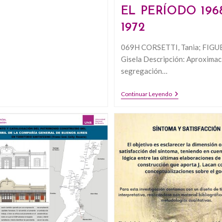
EL PERÍODO 196
1972
069H CORSETTI, Tania; FIGU
Gisela Descripción: Aproximaci
segregación…
PARTICIPACI
Continuar Leyendo
FEMENINA
EN
LOS
EGRESOS
DE
LA
UNR.
UNA
LECTURA
PRELIMINAR
SOBRE
LA
SEGREGACIÓN
SEXUAL
DE
LAS