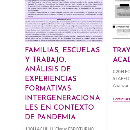
FAMILIAS, ESCUELAS
TRA
Y TRABAJO.
ACA
ANÁLISIS DE
020H EC
EXPERIENCIAS
STAFFOLA
Analizar
FORMATIVAS
INTERGENERACIONA
Continuar
LES EN CONTEXTO
DE PANDEMIA
138H ACHILLI, Elena; ESPOTURNO,