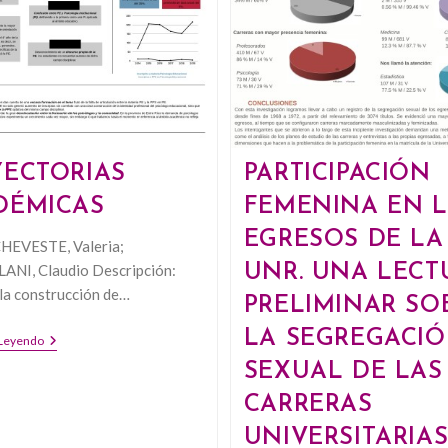
YECTORIAS
PARTICIPACIÓN
DÉMICAS
FEMENINA EN 
EGRESOS DE LA
HEVESTE, Valeria;
NI, Claudio Descripción:
UNR. UNA LECT
 la construcción de…
PRELIMINAR SO
LA SEGREGACI
TRAYECTORIAS
 Leyendo
ACADÉMICAS
SEXUAL DE LAS
CARRERAS
UNIVERSITARIA