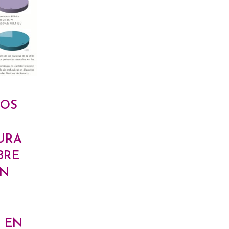
LOS
URA
BRE
ÓN
S EN