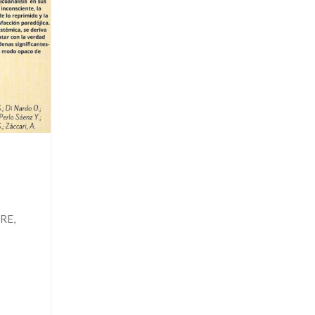
AS
RE,
N