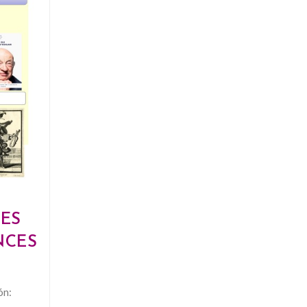
ES
NCES
ón: