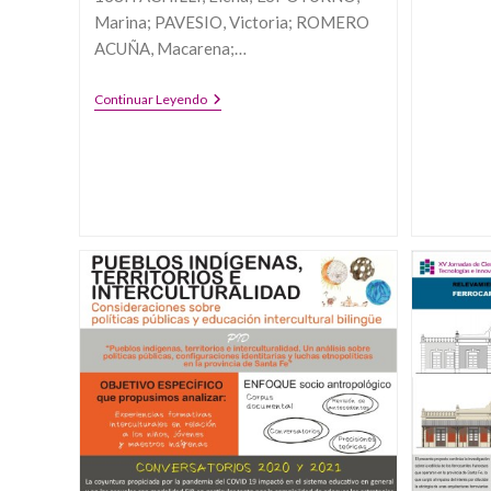
Marina; PAVESIO, Victoria; ROMERO
ACUÑA, Macarena;…
FAMILIAS,
Continuar Leyendo
ESCUELAS
Y
TRABAJO.
ANÁLISIS
DE
EXPERIENCIAS
FORMATIVAS
INTERGENERACIONALES
EN
CONTEXTO
DE
PANDEMIA