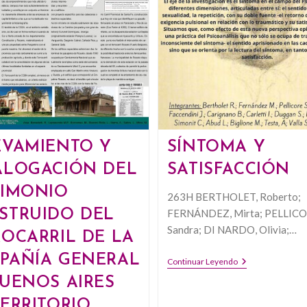
CARRERAS
UNIVERSITARI
EN
EL
PERÍODO
1968-
1972
EVAMIENTO Y
SÍNTOMA Y
ALOGACIÓN DEL
SATISFACCIÓN
RIMONIO
263H BERTHOLET, Roberto;
STRUIDO DEL
FERNÁNDEZ, Mirta; PELLICO
Sandra; DI NARDO, Olivia;…
ROCARRIL DE LA
PAÑÍA GENERAL
SÍNTOMA
Continuar Leyendo
Y
BUENOS AIRES
SATISFACCIÓ
ERRITORIO