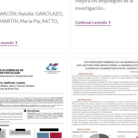
Mejora los despliegues de la
investigación…
ARCÓN, Natalia; GARCILAZO,
 MARTÍN, María Pía; RATTO,
FILOSOFÍA
Continuar Leyendo
DEL
MÉTODO.
¿CUÁLES
SON
ACTORES,
 Leyendo
LOS
PRÁCTICAS
ALCANCES
Y
DEL
REPRESENTACIONES
MÉTODO?
DE
LA
CORRUPCIÓN:
SANTA
FE
(1890-
1945)